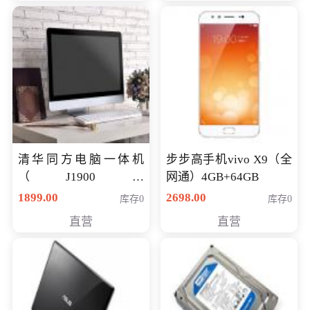
清华同方电脑一体机
步步高手机vivo X9（全
（J1900四
网通）4GB+64GB
核/4G/120G0.8CM厚度
1899.00
2698.00
库存0
库存0
音响/摄像头/WIFI）
直营
直营