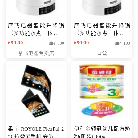
摩飞电器智能升降锅
摩飞电器智能升降锅
（多功能蒸煮一体锅）
（多功能蒸煮一体锅）
（智能升降养生锅） 会
（智能升降养生锅） 会
699.00
699.00
库存100
库存100
员专享价399元
员专享价399元
摩飞电器专卖店
直营
柔宇 ROYOLE FlexPai 2
伊利金领冠幼儿配方奶
5G折叠屏手机 会员专享
粉(听装) 900g