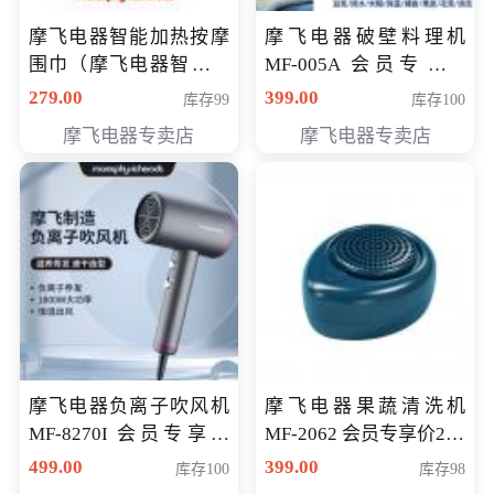
摩飞电器智能加热按摩
摩飞电器破壁料理机
围巾（摩飞电器智能加
MF-005A 会员专享价
热按摩围脖） 会员专享
198元
279.00
399.00
库存99
库存100
价168元
摩飞电器专卖店
摩飞电器专卖店
摩飞电器负离子吹风机
摩飞电器果蔬清洗机
MF-8270I 会员专享价
MF-2062 会员专享价268
369元
元
499.00
399.00
库存100
库存98