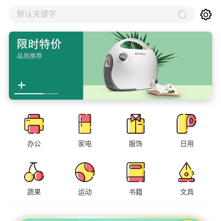
默认关键字
办公
家电
服饰
日用
蔬果
运动
书籍
文具