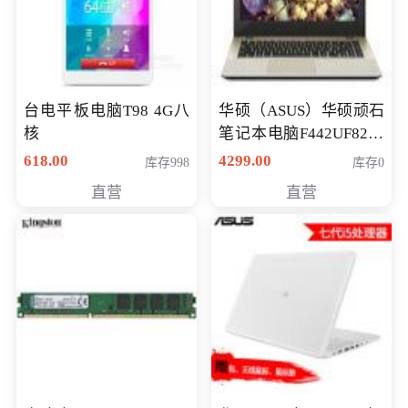
台电平板电脑T98 4G八
华硕（ASUS）华硕顽石
核
笔记本电脑F442UF8250
八代独显轻薄办公商务
618.00
4299.00
库存998
库存0
游戏笔记本 火爆推荐
直营
直营