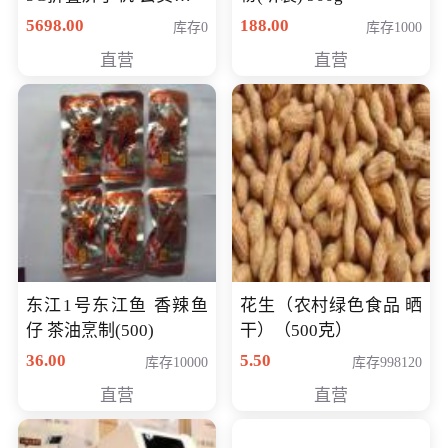
购买价格 4998元
5698.00
188.00
库存0
库存1000
直营
直营
东江1号东江鱼 香辣鱼
花生（农村绿色食品 晒
仔 茶油烹制(500)
干）（500克）
36.00
5.50
库存10000
库存998120
直营
直营