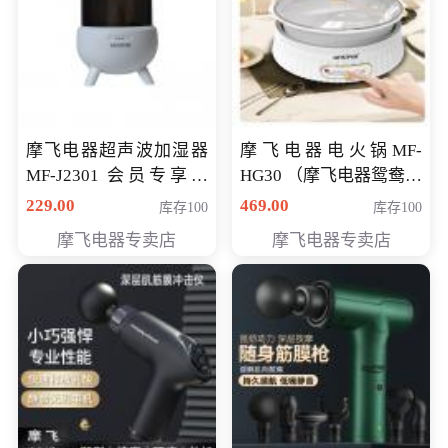
摩飞电器超声波加湿器
摩飞电器电火锅MF-
MF-J2301 会员专享价
HG30 （摩飞电器鸳鸯锅
168元
MF-HG30 ） 会员专享价
229.00
469.00
库存100
库存100
319元
摩飞电器专卖店
摩飞电器专卖店