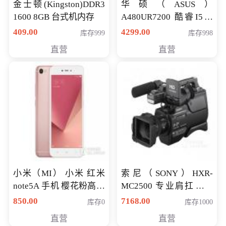
金士顿(Kingston)DDR3
华硕（ASUS）
1600 8GB 台式机内存
A480UR7200 酷睿I5超
薄学生办公游戏独显笔
409.00
4299.00
库存999
库存998
记本电脑 金色 I5-7200
直营
直营
NV930-2G独
小米（MI） 小米 红米
索尼（SONY）HXR-
note5A 手机 樱花粉高配
MC2500 专业肩扛式存
版 全网通(3G+32G)
储卡全高清摄录一体机
850.00
7168.00
库存0
库存1000
婚庆 直播 团拜会 专业高
直营
直营
清入门级摄像机