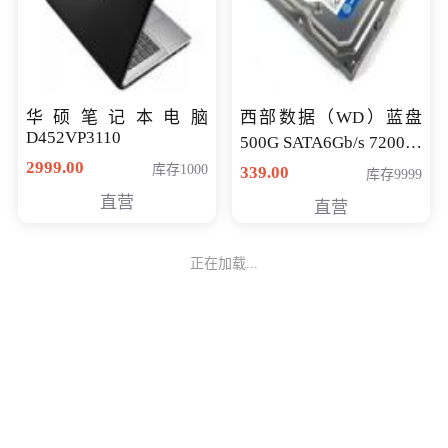
华硕笔记本电脑
西部数据（WD）蓝盘
D452VP3110
500G SATA6Gb/s 7200转
2999.00
16M 台式机硬盘
库存1000
339.00
库存9999
(WD5000AAKX)好评近
直营
直营
7万,全球
正在加载...