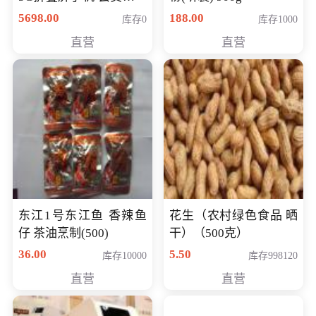
购买价格 4998元
5698.00
188.00
库存0
库存1000
直营
直营
东江1号东江鱼 香辣鱼
花生（农村绿色食品 晒
仔 茶油烹制(500)
干）（500克）
36.00
5.50
库存10000
库存998120
直营
直营