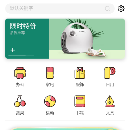
默认关键字
办公
家电
服饰
日用
蔬果
运动
书籍
文具