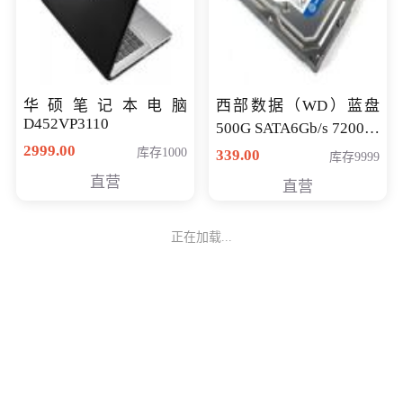
华硕笔记本电脑
西部数据（WD）蓝盘
D452VP3110
500G SATA6Gb/s 7200转
2999.00
16M 台式机硬盘
库存1000
339.00
库存9999
(WD5000AAKX)好评近
直营
直营
7万,全球
正在加载...