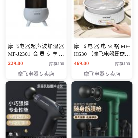
摩飞电器超声波加湿器
摩飞电器电火锅MF-
MF-J2301 会员专享价
HG30 （摩飞电器鸳鸯锅
168元
MF-HG30 ） 会员专享价
229.00
469.00
库存100
库存100
319元
摩飞电器专卖店
摩飞电器专卖店