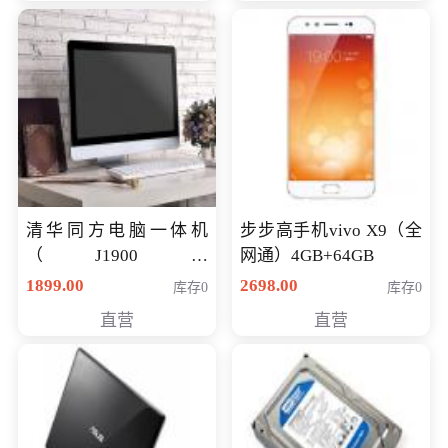
清华同方电脑一体机
步步高手机vivo X9（全
（J1900四
网通）4GB+64GB
核/4G/120G0.8CM厚度
1899.00
2698.00
库存0
库存0
音响/摄像头/WIFI）
直营
直营