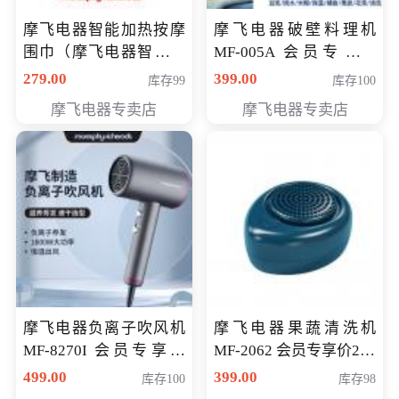
摩飞电器智能加热按摩
摩飞电器破壁料理机
围巾（摩飞电器智能加
MF-005A 会员专享价
热按摩围脖） 会员专享
198元
279.00
399.00
库存99
库存100
价168元
摩飞电器专卖店
摩飞电器专卖店
摩飞电器负离子吹风机
摩飞电器果蔬清洗机
MF-8270I 会员专享价
MF-2062 会员专享价268
369元
元
499.00
399.00
库存100
库存98