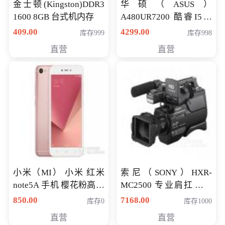
金士顿(Kingston)DDR3
华硕（ASUS）
1600 8GB 台式机内存
A480UR7200 酷睿I5超
薄学生办公游戏独显笔
409.00
4299.00
库存999
库存998
记本电脑 金色 I5-7200
直营
直营
NV930-2G独
小米（MI） 小米 红米
索尼（SONY）HXR-
note5A 手机 樱花粉高配
MC2500 专业肩扛式存
版 全网通(3G+32G)
储卡全高清摄录一体机
850.00
7168.00
库存0
库存1000
婚庆 直播 团拜会 专业高
直营
直营
清入门级摄像机