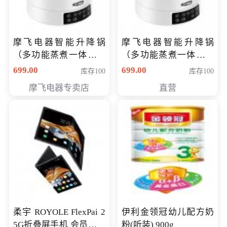
摩飞电器智能升降锅
摩飞电器智能升降锅
（多功能蒸煮一体锅）
（多功能蒸煮一体锅）
（智能升降养生锅） 会
（智能升降养生锅） 会
699.00
699.00
库存100
库存100
员专享价399元
员专享价399元
摩飞电器专卖店
直营
柔宇 ROYOLE FlexPai 2
伊利金领冠幼儿配方奶
5G折叠屏手机 会员专享
粉(听装) 900g